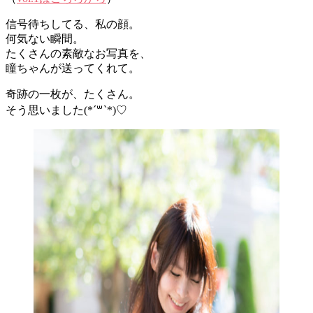
信号待ちしてる、私の顔。
何気ない瞬間。
たくさんの素敵なお写真を、
瞳ちゃんが送ってくれて。
奇跡の一枚が、たくさん。
そう思いました(*´꒳`*)♡