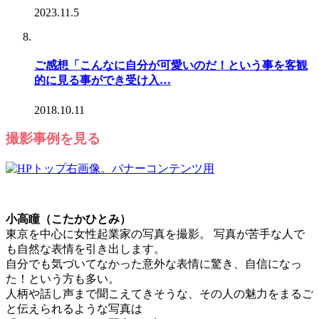
2023.11.5
ご感想「こんなに自分が可愛いのだ！という事を客観
的に見る事ができ受け入…
2018.10.11
撮影事例を見る
小高瞳（こたかひとみ）
東京を中心に女性起業家の写真を撮影。 写真が苦手な人で
も自然な表情を引き出します。
自分でも気づいてなかった意外な表情に驚き、自信になっ
た！という方も多い。
人柄や話し声まで聞こえてきそうな、その人の魅力をまるご
と伝えられるような写真は