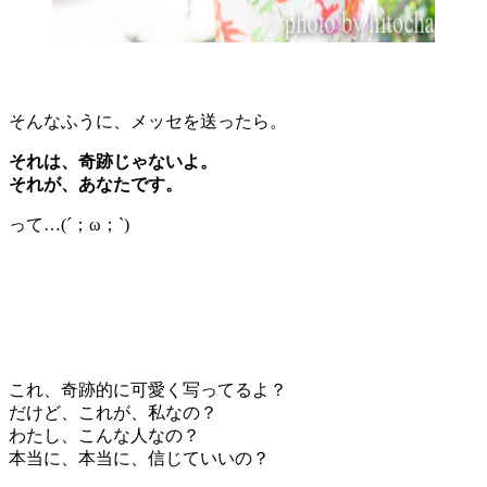
そんなふうに、メッセを送ったら。
それは、奇跡じゃないよ。
それが、あなたです。
って…(´；ω；`)
これ、奇跡的に可愛く写ってるよ？
だけど、これが、私なの？
わたし、こんな人なの？
本当に、本当に、信じていいの？