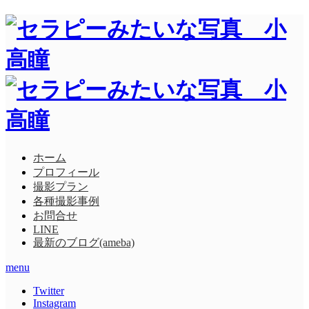
ホーム
プロフィール
撮影プラン
各種撮影事例
お問合せ
LINE
最新のブログ(ameba)
menu
Twitter
Instagram